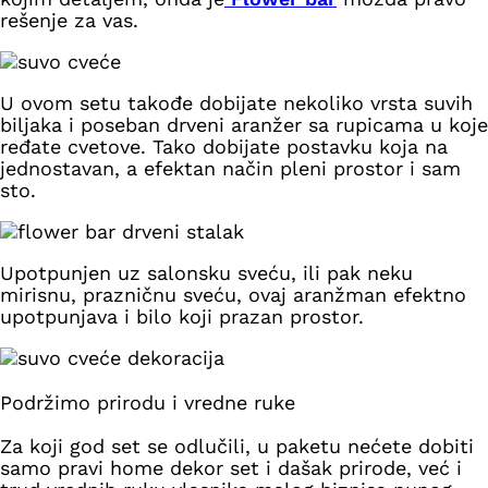
rešenje za vas.
U ovom setu takođe dobijate nekoliko vrsta suvih
biljaka i poseban drveni aranžer sa rupicama u koje
ređate cvetove. Tako dobijate postavku koja na
jednostavan, a efektan način pleni prostor i sam
sto.
Upotpunjen uz salonsku sveću, ili pak neku
mirisnu, prazničnu sveću, ovaj aranžman efektno
upotpunjava i bilo koji prazan prostor.
Podržimo prirodu i vredne ruke
Za koji god set se odlučili, u paketu nećete dobiti
samo pravi home dekor set i dašak prirode, već i