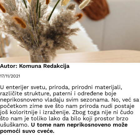
Autor: Komuna Redakcija
17/11/2021
U enterijer svetu, priroda, prirodni materijali,
različite strukture, paterni i određene boje
neprikosnoveno vladaju svim sezonama. No, već sa
početkom zime sve što nam priroda nudi postaje
još koloritnije i izraženije. Zbog toga nije ni čudo
što nam je toliko lako da bilo koji prostor brzo
ušuškamo.
U tome nam neprikosnoveno može
pomoći suvo cveće.