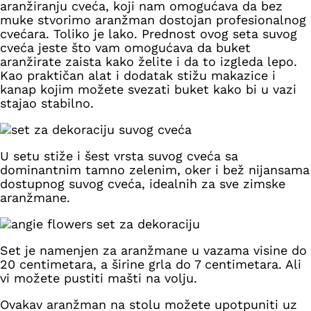
aranžiranju cveća, koji nam omogućava da bez
muke stvorimo aranžman dostojan profesionalnog
cvećara. Toliko je lako. Prednost ovog seta suvog
cveća jeste što vam omogućava da buket
aranžirate zaista kako želite i da to izgleda lepo.
Kao praktičan alat i dodatak stižu makazice i
kanap kojim možete svezati buket kako bi u vazi
stajao stabilno.
U setu stiže i
šest vrsta suvog cveća sa
dominantnim tamno zelenim, oker i bež nijansama
dostupnog suvog cveća, idealnih za sve zimske
aranžmane.
Set je namenjen za aranžmane u vazama visine do
20 centimetara, a širine grla do 7 centimetara. Ali
vi možete pustiti mašti na volju.
Ovakav aranžman na stolu možete upotpuniti uz