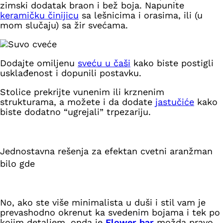
zimski dodatak braon i bež boja. Napunite
keramičku činijicu
sa lešnicima i orasima, ili (u
mom slučaju) sa žir svećama.
Dodajte omiljenu
sveću u čaši
kako biste postigli
usklađenost i dopunili postavku.
Stolice prekrijte vunenim ili krznenim
strukturama,
a možete i da dodate
jastučiće
kako
biste dodatno “ugrejali” trpezariju.
Jednostavna rešenja za efektan cvetni aranžman
bilo gde
No, ako ste više minimalista u duši i stil vam je
prevashodno okrenut ka svedenim bojama i tek po
kojim detaljem, onda je
Flower bar
možda pravo