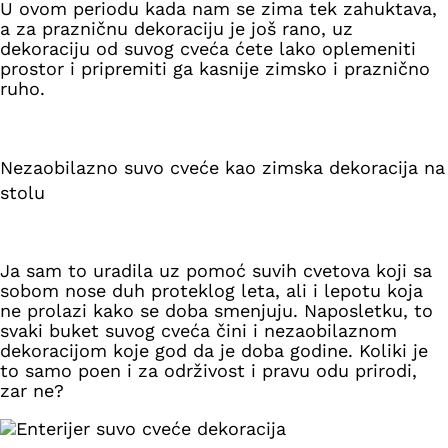
U ovom periodu kada nam se zima tek zahuktava,
a za prazničnu dekoraciju je još rano, uz
dekoraciju od suvog cveća ćete lako oplemeniti
prostor i pripremiti ga kasnije zimsko i praznično
ruho.
Nezaobilazno suvo cveće kao zimska dekoracija na
stolu
Ja sam to uradila uz pomoć suvih cvetova koji sa
sobom nose duh proteklog leta, ali i lepotu koja
ne prolazi kako se doba smenjuju. Naposletku, to
svaki buket suvog cveća čini i nezaobilaznom
dekoracijom koje god da je doba godine. Koliki je
to samo poen i za održivost i pravu odu prirodi,
zar ne?