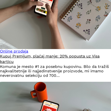
Online prodaja
Kupuj Premijum, plaćaj manje: 20% popusta uz Visa
karticu
Komuna je mesto #1 za posebnu kupovinu. Bilo da tražiš
najkvalitetnije ili najjedinstvenije proizvode, mi imamo
neverovatnu selekciju od 700…