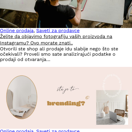
Online prodaja
,
Saveti za prodavce
Želite da objavimo fotografiju vaših proizvoda na
Instagramu? Ovo morate znati..
Otvorili ste shop ali prodaje idu slabije nego što ste
očekivali? Proveli smo sate analizirajući podatke o
prodaji od otvaranja…
Online prodaja
,
Saveti za prodavce