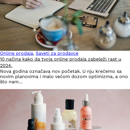
Online prodaja
,
Saveti za prodavce
10 načina kako da tvoja online prodaja zabeleži rast u
2024.
Nova godina označava nov početak. U nju krećemo sa
novim planovima i malo većom dozom optimizma, a ono
što nam…