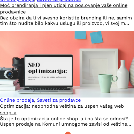
Moć brendiranja i njen uticaj na poslovanje vaše online
prodavnice
Bez obzira da li vi svesno koristite brending ili ne, samim
tim što nudite bilo kakvu uslugu ili proizvod, vi svojim…
Online prodaja
,
Saveti za prodavce
Optimizacija: neophodna veština za uspeh vašeg web
shop-a
Šta je to optimizacija online shop-a i na šta se odnosi?
Uspeh prodaje na Komuni umnogome zavisi od veštine…