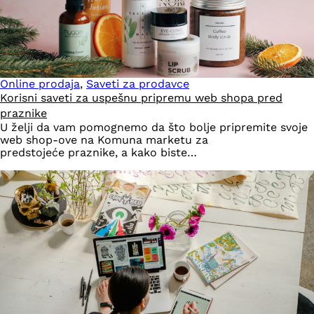
Online prodaja
,
Saveti za prodavce
Korisni saveti za uspešnu pripremu web shopa pred
praznike
U želji da vam pomognemo da što bolje pripremite svoje
web shop-ove na Komuna marketu za
predstojeće praznike, a kako biste…