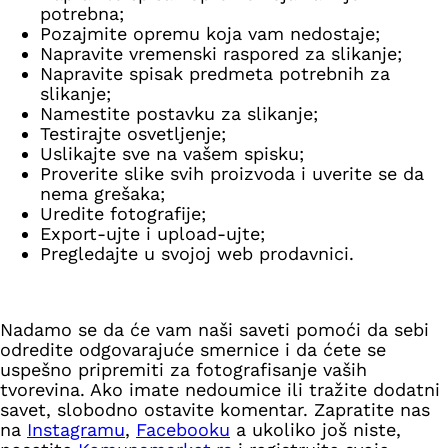
potrebna;
Pozajmite opremu koja vam nedostaje;
Napravite vremenski raspored za slikanje;
Napravite spisak predmeta potrebnih za
slikanje;
Namestite postavku za slikanje;
Testirajte osvetljenje;
Uslikajte sve na vašem spisku;
Proverite slike svih proizvoda i uverite se da
nema grešaka;
Uredite fotografije;
Export-ujte i upload-ujte;
Pregledajte u svojoj web prodavnici.
Nadamo se da će vam naši saveti pomoći da sebi
odredite odgovarajuće smernice i da ćete se
uspešno pripremiti za fotografisanje vaših
tvorevina. Ako imate nedoumice ili tražite dodatni
savet, slobodno ostavite komentar. Zapratite nas
na
Instagramu
,
Facebooku
a ukoliko još niste,