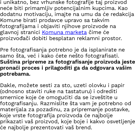
i unikatno, bez vrhunske fotografije taj proizvod
neće biti primamljiv potencijalnim kupcima. Kao
dodatnu motivaciju, imajte na umu da će redakcija
Komune birati prodavce upravo sa takvim
fotografijama i objaviti njihove proizvode na
glavnoj stranici
Komuna marketa
čime će
proizvođači dobiti besplatan reklamni prostor.
Pre fotografisanja potrebno je da isplanirate ne
samo šta, već i kako ćete nešto fotografisati.
Suština pripreme za fotografisanje proizvoda jeste
pronaći proces i prilagoditi ga da odgovara vašim
potrebama.
Dakle, možete sesti za sto, uzeti olovku i papir
(odnosno staviti ruke na tastaturu) i odrediti
smernice koje će omogućiti da se izveštite u
fotografisanju. Razmislite šta vam je potrebno od
materijala za pozadinu, za pripremanje postavke,
koje vrste fotografija proizvoda će najbolje
prikazati vaš proizvod, koje boje i kakvo osvetljenje
će najbolje prezentovati vaš brend.