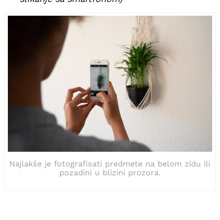
Najlakše je fotografisati predmete na belom zidu ili
pozadini u blizini prozora.