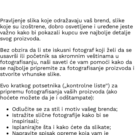
Pravljenje slika koje odražavaju vaš brend, slike
koje su izoštrene, dobro osvetljene i uređene jeste
važno kako bi pokazali kupcu sve najbolje detalje
svog proizvoda.
Bez obzira da li ste iskusni fotograf koji želi da se
usavrši ili početnik sa skromnim veštinama u
fotografisanju, naši saveti će vam pomoći kako da
se najbolje pripremite za fotografisanje proizvoda i
stvorite vrhunske slike.
Evo kratkog potsetnika („kontrolne liste‟) za
pripremu fotografisanja vaših proizvoda (ako
hoćete možete da je i odštampate):
Odlučite se za stil i motiv vašeg brenda;
Istražite slične fotografije kako bi se
inspirisali;
Isplanirajte šta i kako ćete da slikate;
Napravite spisak opreme koja vam je