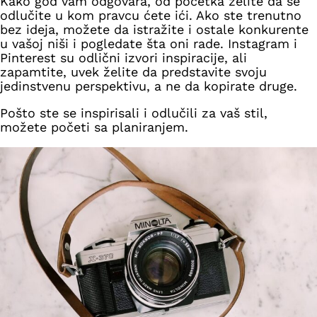
Kako god vam odgovara, od početka želite da se
odlučite u kom pravcu ćete ići. Ako ste trenutno
bez ideja, možete da istražite i ostale konkurente
u vašoj niši i pogledate šta oni rade. Instagram i
Pinterest su odlični izvori inspiracije, ali
zapamtite, uvek želite da predstavite svoju
jedinstvenu perspektivu, a ne da kopirate druge.
Pošto ste se inspirisali i odlučili za vaš stil,
možete početi sa planiranjem.