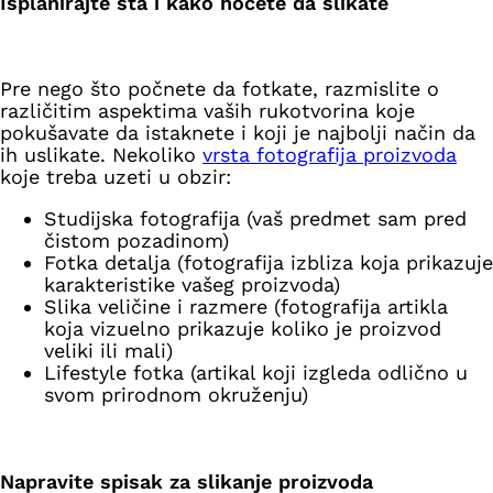
Isplanirajte šta i kako hoćete da slikate
Pre nego što počnete da fotkate, razmislite o
različitim aspektima vaših rukotvorina koje
pokušavate da istaknete i koji je najbolji način da
ih uslikate. Nekoliko
vrsta fotografija proizvoda
koje treba uzeti u obzir:
Studijska fotografija (vaš predmet sam pred
čistom pozadinom)
Fotka detalja (fotografija izbliza koja prikazuje
karakteristike vašeg proizvoda)
Slika veličine i razmere (fotografija artikla
koja vizuelno prikazuje koliko je proizvod
veliki ili mali)
Lifestyle fotka (artikal koji izgleda odlično u
svom prirodnom okruženju)
Napravite spisak za slikanje proizvoda