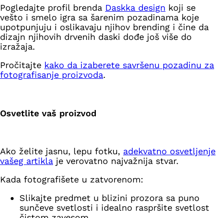
Pogledajte profil brenda
Daskka design
koji se
vešto i smelo igra sa šarenim pozadinama koje
upotpunjuju i oslikavaju njihov brending i čine da
dizajn njihovih drvenih daski dođe još više do
izražaja.
Pročitajte
kako da izaberete savršenu pozadinu za
fotografisanje proizvoda
.
Osvetlite vaš proizvod
Ako želite jasnu, lepu fotku,
adekvatno osvetljenje
vašeg artikla
je verovatno najvažnija stvar.
Kada fotografišete u zatvorenom:
Slikajte predmet u blizini prozora sa puno
sunčeve svetlosti i idealno raspršite svetlost
čistom zavesom.