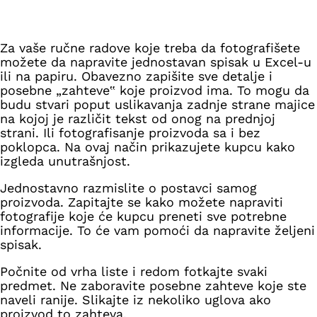
Za vaše ručne radove koje treba da fotografišete
možete da napravite jednostavan spisak u Excel-u
ili na papiru. Obavezno zapišite sve detalje i
posebne „zahteve‟ koje proizvod ima. To mogu da
budu stvari poput uslikavanja zadnje strane majice
na kojoj je različit tekst od onog na prednjoj
strani. Ili fotografisanje proizvoda sa i bez
poklopca. Na ovaj način prikazujete kupcu kako
izgleda unutrašnjost.
Jednostavno razmislite o postavci samog
proizvoda. Zapitajte se kako možete napraviti
fotografije koje će kupcu preneti sve potrebne
informacije. To će vam pomoći da napravite željeni
spisak.
Počnite od vrha liste i redom fotkajte svaki
predmet. Ne zaboravite posebne zahteve koje ste
naveli ranije. Slikajte iz nekoliko uglova ako
proizvod to zahteva.