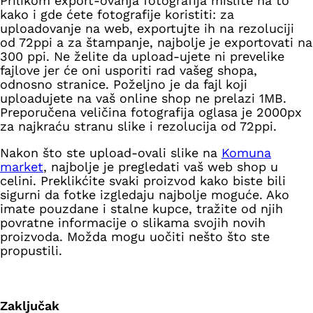
Prilikom export-ovanja fotografija mislite na to
kako i gde ćete fotografije koristiti: za
uploadovanje na web, exportujte ih na rezoluciji
od 72ppi a za štampanje, najbolje je exportovati na
300 ppi. Ne želite da upload-ujete ni prevelike
fajlove jer će oni usporiti rad vašeg shopa,
odnosno stranice. Poželjno je da fajl koji
uploadujete na vaš online shop ne prelazi 1MB.
Preporučena veličina fotografija oglasa je 2000px
za najkraću stranu slike i rezolucija od 72ppi.
Nakon što ste upload-ovali slike na
Komuna
market
, najbolje je pregledati vaš web shop u
celini. Preklikćite svaki proizvod kako biste bili
sigurni da fotke izgledaju najbolje moguće. Ako
imate pouzdane i stalne kupce, tražite od njih
povratne informacije o slikama svojih novih
proizvoda. Možda mogu uočiti nešto što ste
propustili.
Zaključak