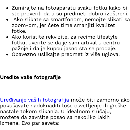
Zumirajte na fotoaparatu svaku fotku kako bi
ste proverili da li su predmeti dobro izoštreni.
Ako slikate sa smartfonom, nemojte slikati sa
zoom-om, jer ćete time smanjiti kvalitet
fotke.
Ako koristite rekvizite, za recimo lifestyle
fotku, uverite se da je sam artikal u centru
pažnje i da je kupcu jasno šta se prodaje.
Obavezno uslikajte predmet iz više uglova.
Uredite vaše fotografije
Uređivanje vaših fotografija
može biti zamorno ako
pokušavate nadoknaditi loše osvetljenje ili greške
nastale tokom slikanja. U idealnom slučaju,
možete da završite posao sa nekoliko lakih
izmena. Evo par saveta: