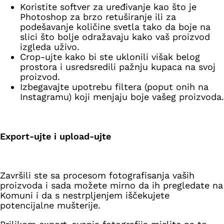
Koristite softver za uređivanje kao što je
Photoshop za brzo retuširanje ili za
podešavanje količine svetla tako da boje na
slici što bolje odražavaju kako vaš proizvod
izgleda uživo.
Crop-ujte kako bi ste uklonili višak belog
prostora i usredsredili pažnju kupaca na svoj
proizvod.
Izbegavajte upotrebu filtera (poput onih na
Instagramu) koji menjaju boje vašeg proizvoda.
Export-ujte i upload-ujte
Završili ste sa procesom fotografisanja vaših
proizvoda i sada možete mirno da ih pregledate na
Komuni i da s nestrpljenjem iščekujete
potencijalne mušterije.