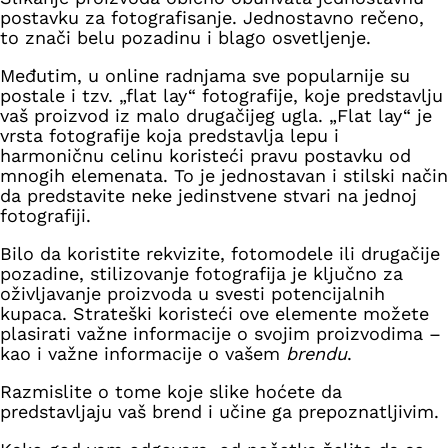
postavku za fotografisanje. Jednostavno rečeno,
to znači belu pozadinu i blago osvetljenje.
Međutim, u online radnjama sve popularnije su
postale i tzv. „flat lay“ fotografije, koje predstavlju
vaš proizvod iz malo drugačijeg ugla. „Flat lay“ je
vrsta fotografije koja predstavlja lepu i
harmoničnu celinu koristeći pravu postavku od
mnogih elemenata. To je jednostavan i stilski način
da predstavite neke jedinstvene stvari na jednoj
fotografiji.
Bilo da koristite rekvizite, fotomodele ili drugačije
pozadine, stilizovanje fotografija je ključno za
oživljavanje proizvoda u svesti potencijalnih
kupaca. Strateški koristeći ove elemente možete
plasirati važne informacije o svojim proizvodima –
kao i važne informacije o vašem
brendu
.
Razmislite o tome koje slike hoćete da
predstavljaju vaš brend i učine ga prepoznatljivim.