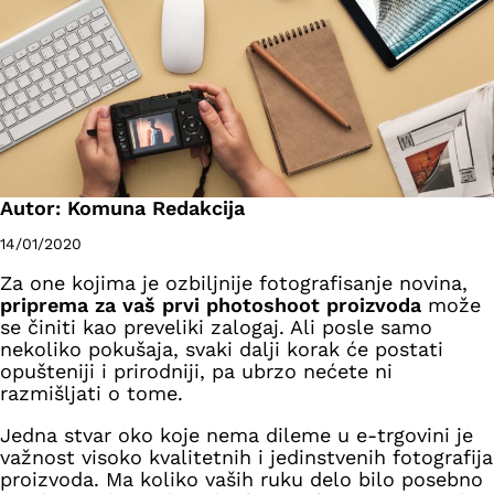
Autor: Komuna Redakcija
14/01/2020
Za one kojima je ozbiljnije fotografisanje novina,
priprema za vaš prvi photoshoot proizvoda
može
se činiti kao preveliki zalogaj. Ali posle samo
nekoliko pokušaja, svaki dalji korak će postati
opušteniji i prirodniji, pa ubrzo nećete ni
razmišljati o tome.
Jedna stvar oko koje nema dileme u e-trgovini je
važnost visoko kvalitetnih i jedinstvenih fotografija
proizvoda. Ma koliko vaših ruku delo bilo posebno