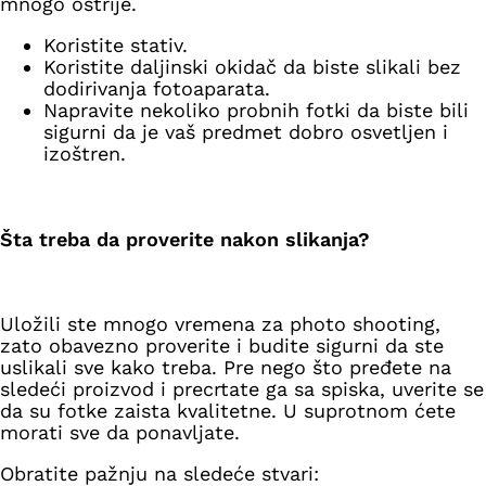
mnogo oštrije.
Koristite stativ.
Koristite daljinski okidač da biste slikali bez
dodirivanja fotoaparata.
Napravite nekoliko probnih fotki da biste bili
sigurni da je vaš predmet dobro osvetljen i
izoštren.
Šta treba da proverite nakon slikanja?
Uložili ste mnogo vremena za photo shooting,
zato obavezno proverite i budite sigurni da ste
uslikali sve kako treba. Pre nego što pređete na
sledeći proizvod i precrtate ga sa spiska, uverite se
da su fotke zaista kvalitetne. U suprotnom ćete
morati sve da ponavljate.
Obratite pažnju na sledeće stvari: