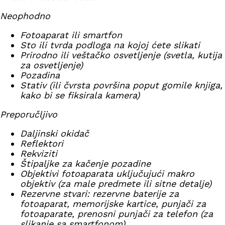
Neophodno
Fotoaparat ili smartfon
Sto ili tvrda podloga na kojoj ćete slikati
Prirodno ili veštačko osvetljenje (svetla, kutija
za osvetljenje)
Pozadina
Stativ (ili čvrsta površina poput gomile knjiga,
kako bi se fiksirala kamera)
Preporučljivo
Daljinski okidač
Reflektori
Rekviziti
Štipaljke za kačenje pozadine
Objektivi fotoaparata uključujući makro
objektiv (za male predmete ili sitne detalje)
Rezervne stvari: rezervne baterije za
fotoaparat, memorijske kartice, punjači za
fotoaparate, prenosni punjači za telefon (za
slikanje sa smartfonom)