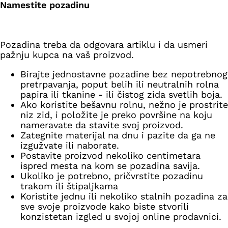
Namestite pozadinu
Pozadina treba da odgovara artiklu i da usmeri
pažnju kupca na vaš proizvod.
Birajte jednostavne pozadine bez nepotrebnog
pretrpavanja, poput belih ili neutralnih rolna
papira ili tkanine - ili čistog zida svetlih boja.
Ako koristite bešavnu rolnu, nežno je prostrite
niz zid, i položite je preko površine na koju
nameravate da stavite svoj proizvod.
Zategnite materijal na dnu i pazite da ga ne
izgužvate ili naborate.
Postavite proizvod nekoliko centimetara
ispred mesta na kom se pozadina savija.
Ukoliko je potrebno, pričvrstite pozadinu
trakom ili štipaljkama
Koristite jednu ili nekoliko stalnih pozadina za
sve svoje proizvode kako biste stvorili
konzistetan izgled u svojoj online prodavnici.