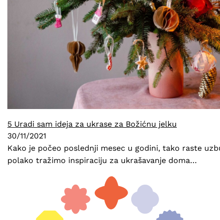
5 Uradi sam ideja za ukrase za Božićnu jelku
30/11/2021
Kako je počeo poslednji mesec u godini, tako raste uzbu
polako tražimo inspiraciju za ukrašavanje doma…