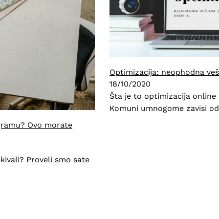
Optimizacija: neophodna ve
18/10/2020
Šta je to optimizacija onlin
Komuni umnogome zavisi od
tagramu? Ovo morate
ekivali? Proveli smo sate