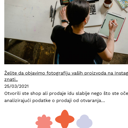
Želite da objavimo fotografiju vaših proizvoda na Ins
znati..
25/03/2021
Otvorili ste shop ali prodaje idu slabije nego što ste oč
analizirajući podatke o prodaji od otvaranja…