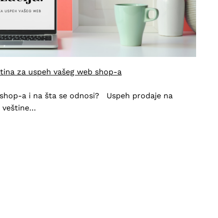
ština za uspeh vašeg web shop-a
e shop-a i na šta se odnosi? Uspeh prodaje na
 veštine…