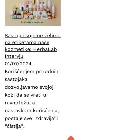
Sastojci koje ne želimo
na etiketama naše
kozmetike: HerbaLab
Intervju
01/07/2024
Korišćenjem prirodnih
sastojaka
dozvoljavamo svojoj
koži da se vrati u
ravnotežu, a
nastavkom korišćenja,
postaje sve "zdravija" i
‘’čistija’’.