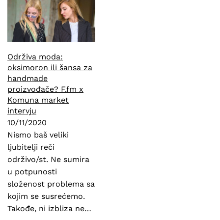
Održiva moda:
oksimoron ili šansa za
handmade
proizvođače? F.fm x
Komuna market
intervju
10/11/2020
Nismo baš veliki
ljubitelji reči
održivo/st. Ne sumira
u potpunosti
složenost problema sa
kojim se susrećemo.
Takođe, ni izbliza ne…