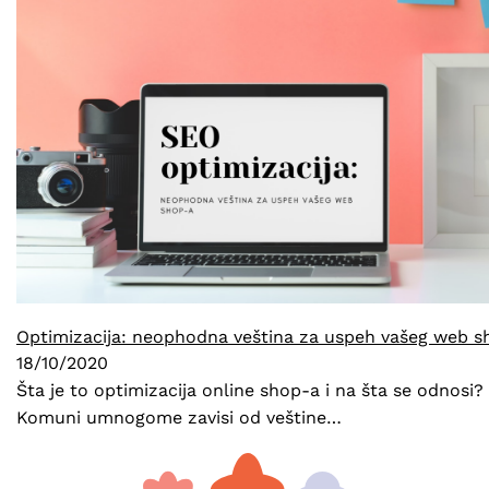
Optimizacija: neophodna veština za uspeh vašeg web s
18/10/2020
Šta je to optimizacija online shop-a i na šta se odnos
Komuni umnogome zavisi od veštine…