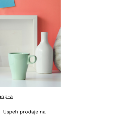
hop-a
i? Uspeh prodaje na