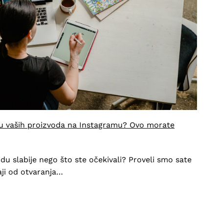
iju vaših proizvoda na Instagramu? Ovo morate
 idu slabije nego što ste očekivali? Proveli smo sate
aji od otvaranja…