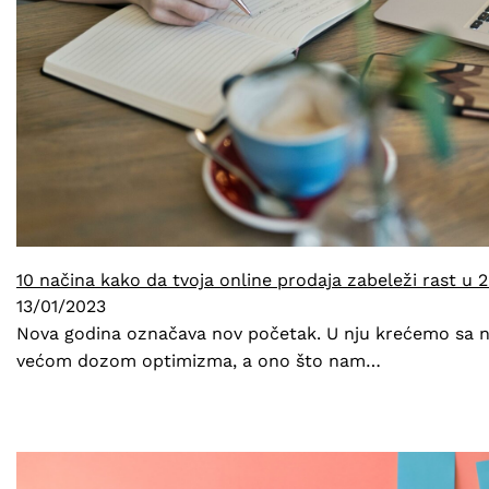
10 načina kako da tvoja online prodaja zabeleži rast u 
13/01/2023
Nova godina označava nov početak. U nju krećemo sa 
većom dozom optimizma, a ono što nam…