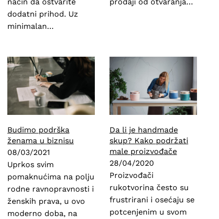
način da ostvarite
prodaji od otvaranja…
dodatni prihod. Uz
minimalan…
Budimo podrška
Da li je handmade
ženama u biznisu
skup? Kako podržati
male proizvođače
08/03/2021
28/04/2020
Uprkos svim
Proizvođači
pomaknućima na polju
rukotvorina često su
rodne ravnopravnosti i
frustrirani i osećaju se
ženskih prava, u ovo
potcenjenim u svom
moderno doba, na