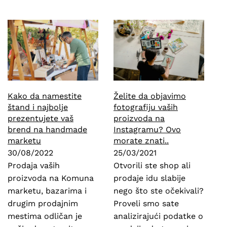
Kako da namestite
Želite da objavimo
štand i najbolje
fotografiju vaših
prezentujete vaš
proizvoda na
brend na handmade
Instagramu? Ovo
marketu
morate znati..
30/08/2022
25/03/2021
Prodaja vaših
Otvorili ste shop ali
proizvoda na Komuna
prodaje idu slabije
marketu, bazarima i
nego što ste očekivali?
drugim prodajnim
Proveli smo sate
mestima odličan je
analizirajući podatke o