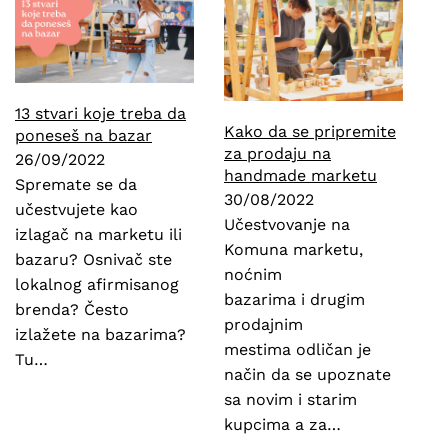
13 stvari koje treba da
Kako da se pripremite
poneseš na bazar
za prodaju na
26/09/2022
handmade marketu
Spremate se da
30/08/2022
učestvujete kao
Učestvovanje na
izlagač na marketu ili
Komuna marketu,
bazaru? Osnivač ste
noćnim
lokalnog afirmisanog
bazarima i drugim
brenda? Često
prodajnim
izlažete na bazarima?
mestima odličan je
Tu…
način da se upoznate
sa novim i starim
kupcima a za…